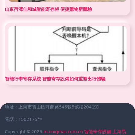
山東菏澤佳和城智能寄存柜 便捷購物新體驗
智能行李寄存系統 智能寄存設備如何重塑出行體驗
地址：上海市寶山區呼蘭路545號5號樓204室D
電話：1502175**
Copyright © 2026
m.enigmas.com.cn
智能寄存設備
上海易