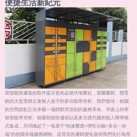
便捷生活新紀元
當智能快遞箱的取件提示音此起彼伏地響起，當圖書館、體育
館的大堂里靜立著無人值守的多功能寄存柜，我們發現：校園
的空間節點正在承載一場靜默而深刻的服務革命。市面上的學
校智能寄存柜、校園智能快遞箱以及多主體共建的能人辦學模
式集成，共同織起了一張基于“快速響應+彈性分融+多合一終
端”的校園末端服務網格。這背后的邏輯變化值得我們先行為用